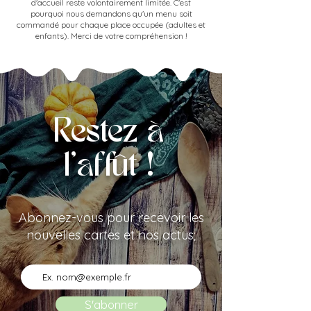
d'accueil reste volontairement limitée. C'est
pourquoi nous demandons qu'un menu soit
commandé pour chaque place occupée (adultes et
enfants). Merci de votre compréhension !
Restez à
l'affût !
Abonnez-vous pour recevoir les
nouvelles cartes et nos actus;
S'abonner