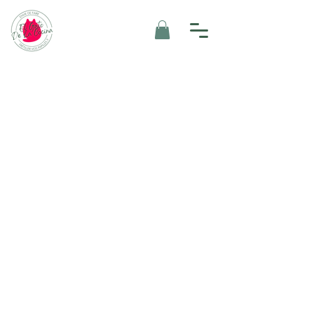
Une cuisine
frétillante et
inventive.
100% fait maison & une carte qui
change tous les mois !
Réserver une table
Retrouvez nos recettes