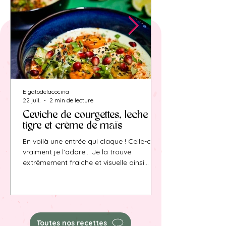
Elgatodelacocina
22 juil.
2 min de lecture
Ceviche de courgettes, leche de
tigre et crème de maïs
En voilà une entrée qui claque ! Celle-ci,
vraiment je l'adore... Je la trouve
extrêmement fraiche et visuelle ainsi
qu'originale. Le peps du leche de tigre est
contrebalancé par la rondeur de la
crème de maïs pour une expérience en
bouche qui ne vous laissera pas de
marbre ! Seul indispensable avant de
Toutes nos recettes