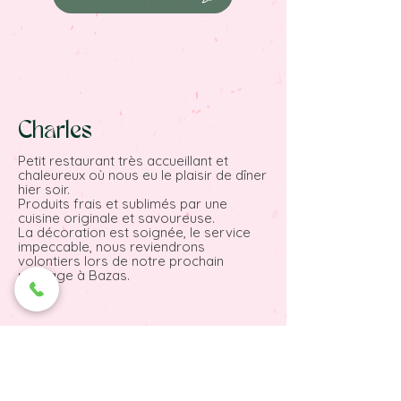
vous lancer, avoir un blender puissant
sous la main !
Charles
Petit restaurant très accueillant et
chaleureux où nous eu le plaisir de dîner
hier soir.
Produits frais et sublimés par une
cuisine originale et savoureuse.
La décoration est soignée, le service
impeccable, nous reviendrons
volontiers lors de notre prochain
passage à Bazas.