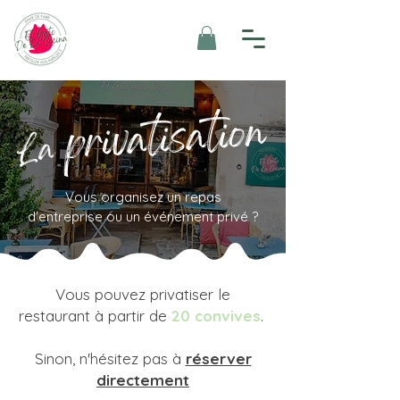
privatisation
La
Vous organisez un repas
d'entreprise ou un événement privé ?
Vous pouvez privatiser le
restaurant à partir de
20 convives
.
Sinon, n'hésitez pas à
réserver
directement