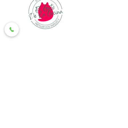
Contact
06 50 66 26 94
24 place de la cathédrale,
Bazas
Menu
Accueil
La carte du mois
Nos recettes
La carte cadeau
Privatiser le restaurant