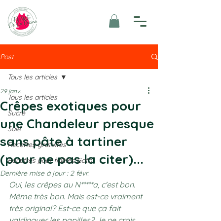
Post
Tous les articles
29 janv.
Tous les articles
Crêpes exotiques pour
Sucré
une Chandeleur presque
Salé
sans pâte à tartiner
Recettes gratuites
(pour ne pas la citer)...
Recettes pour fidèles Gato
Dernière mise à jour :
2 févr.
Oui, les crêpes au N*****a, c'est bon. 
Même très bon. Mais est-ce vraiment 
très original? Est-ce que ça fait 
valdinguer les papilles? Je ne crois 