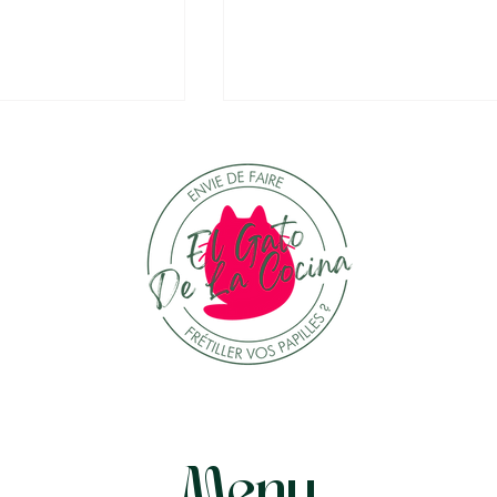
x fraises et à
Parmentier de poisson a
oranger
patates douces, lait de
coco, gingembre,
cacahuètes et coriandre
Menu