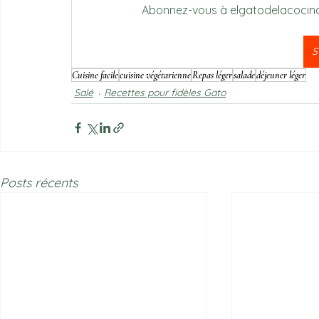
Abonnez-vous à elgatodelacocina.fr
S
Cuisine facile
cuisine végétarienne
Repas léger
salade
déjeuner léger
Salé
Recettes pour fidèles Gato
Posts récents